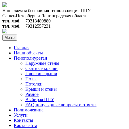
Перейти
к
Напыляемая бесшовная теплоизоляция ППУ
содержимому
Санкт-Петербург и Ленинградская область
тел. моб.
: +79313489880
тел. моб.
: +79312557231
Меню
Главная
Наши объекты
Пенополиуретан
Наружные стены
Скатные крыши
Плоские крыши
Полы
Потолки
Крыши и стены
Разное
Выбирая ППУ
FAQ популярные вопросы и ответы
Полимочевина
Услуги
Контакты
Карта сайта