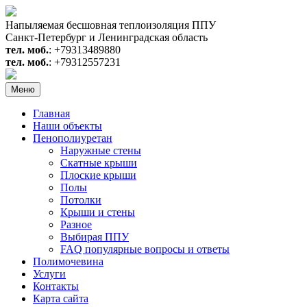
Перейти
к
Напыляемая бесшовная теплоизоляция ППУ
содержимому
Санкт-Петербург и Ленинградская область
тел. моб.
: +79313489880
тел. моб.
: +79312557231
Меню
Главная
Наши объекты
Пенополиуретан
Наружные стены
Скатные крыши
Плоские крыши
Полы
Потолки
Крыши и стены
Разное
Выбирая ППУ
FAQ популярные вопросы и ответы
Полимочевина
Услуги
Контакты
Карта сайта