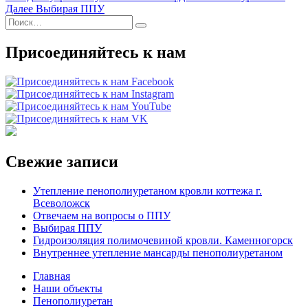
запись:
Следующая
Далее
Выбирая ППУ
по
Искать:
запись:
Поиск
записям
Присоединяйтесь к нам
Свежие записи
Утепление пенополиуретаном кровли коттежа г.
Всеволожск
Отвечаем на вопросы о ППУ
Выбирая ППУ
Гидроизоляция полимочевиной кровли. Каменногорск
Внутреннее утепление мансарды пенополиуретаном
Главная
Наши объекты
Пенополиуретан