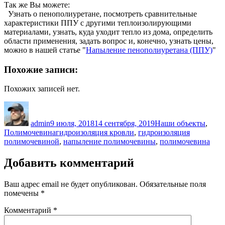
Так же Вы можете:
Узнать о пенополиуретане, посмотреть сравнительные
характеристики ППУ с другими теплоизолирующими
материалами, узнать, куда уходит тепло из дома, определить
области применения, задать вопрос и, конечно, узнать цены,
можно в нашей статье "
Напыление пенополиуретана (ППУ)
"
Похожие записи:
Похожих записей нет.
Автор
Опубликовано
Рубрики
admin
9 июля, 2018
14 сентября, 2019
Наши объекты
,
Метки
Полимочевина
гидроизоляция кровли
,
гидроизоляция
полимочевиной
,
напыление полимочевины
,
полимочевина
Добавить комментарий
Ваш адрес email не будет опубликован.
Обязательные поля
помечены
*
Комментарий
*