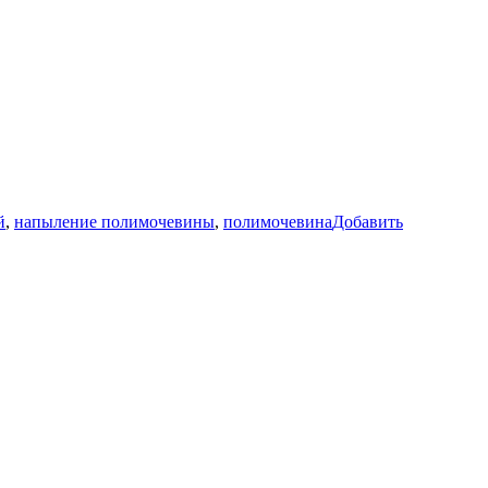
й
,
напыление полимочевины
,
полимочевина
Добавить