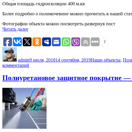
Общая площадь гидроизоляции 400 м.кв
Более подробно о полимочевине можно прочитать в нашей ста
Фотографии объекта можно посмотреть развернув пост
«Гидроизоляция
Читать далее
полимочевиной
кровли.
7
Каменногорск»
Автор
Опубликовано
Рубрики
admin
9 июля, 2018
14 сентября, 2019
Наши объекты
,
Пол
к
комментарий
записи
Гидроизоляция
Полиуретановое защитное покрытие —
полимочевиной
кровли.
Каменногорск