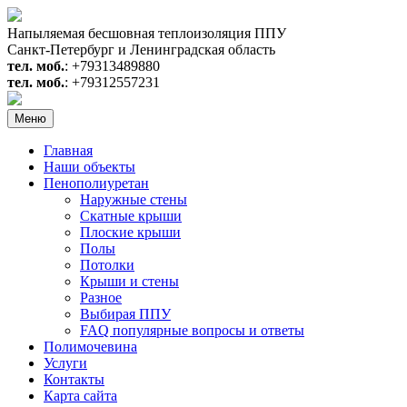
Перейти
к
Напыляемая бесшовная теплоизоляция ППУ
содержимому
Санкт-Петербург и Ленинградская область
тел. моб.
: +79313489880
тел. моб.
: +79312557231
Меню
Главная
Наши объекты
Пенополиуретан
Наружные стены
Скатные крыши
Плоские крыши
Полы
Потолки
Крыши и стены
Разное
Выбирая ППУ
FAQ популярные вопросы и ответы
Полимочевина
Услуги
Контакты
Карта сайта