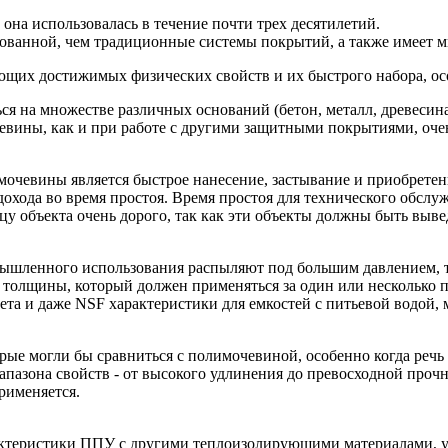
на использовалась в течение почти трех десятилетий.
ованной, чем традиционные системы покрытий, а также имеет м
ющих достижимых физических свойств и их быстрого набора, о
на множестве различных оснований (бетон, металл, древесина 
евины, как и при работе с другими защитными покрытиями, оче
евины является быстрое нанесение, застывание и приобретение
дохода во время простоя. Время простоя для технического обслу
ьцу объекта очень дорого, так как эти объекты должны быть вы
ленного использования распыляют под большим давлением, та
толщины, который должен применяться за один или несколько п
ета и даже NSF характеристики для емкостей с питьевой водой,
ые могли бы сравниться с полимочевиной, особенно когда речь
азона свойств - от высокого удлинения до превосходной прочнос
применяется.
ктеристики ППУ с другими теплоизолирующими материалами, узн