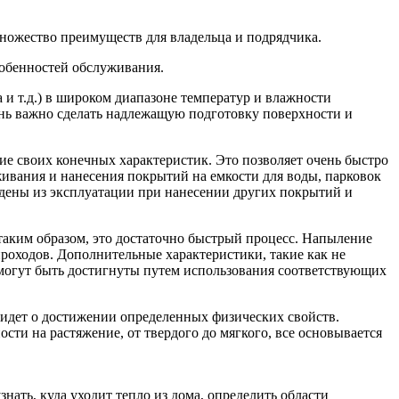
ножество преимуществ для владельца и подрядчика.
собенностей обслуживания.
и т.д.) в широком диапазоне температур и влажности
нь важно сделать надлежащую подготовку поверхности и
 своих конечных характеристик. Это позволяет очень быстро
живания и нанесения покрытий на емкости для воды, парковок
ведены из эксплуатации при нанесении других покрытий и
ким образом, это достаточно быстрый процесс. Напыление
роходов. Дополнительные характеристики, такие как не
 могут быть достигнуты путем использования соответствующих
 идет о достижении определенных физических свойств.
ти на растяжение, от твердого до мягкого, все основывается
ать, куда уходит тепло из дома, определить области