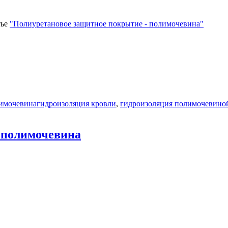
тье
"Полиуретановое защитное покрытие - полимочевина"
Метки
имочевина
гидроизоляция кровли
,
гидроизоляция полимочевино
 полимочевина