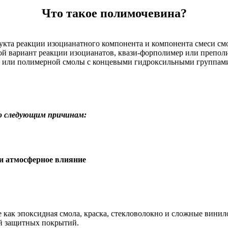
Что такое полимочевина?
дукта реакции изоцианатного компонента и компонента смеси с
бой вариант реакции изоцианатов, квази-форполимер или препо
ми или полимерной смолы с концевыми гидроксильными группам
о следующим причинам:
ли атмосферное влияние
 как эпоксидная смола, краска, стекловолокно и сложные вини
ий защитных покрытий.