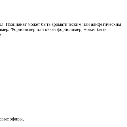
мол. Изоцианат может быть ароматическим или алифатическим
лимер. Форполимер или квази-форполимер, может быть
и.
ловые эфиры,