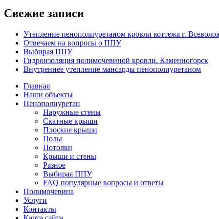
Свежие записи
Утепление пенополиуретаном кровли коттежа г. Всеволо
Отвечаем на вопросы о ППУ
Выбирая ППУ
Гидроизоляция полимочевиной кровли. Каменногорск
Внутреннее утепление мансарды пенополиуретаном
Главная
Наши объекты
Пенополиуретан
Наружные стены
Скатные крыши
Плоские крыши
Полы
Потолки
Крыши и стены
Разное
Выбирая ППУ
FAQ популярные вопросы и ответы
Полимочевина
Услуги
Контакты
Карта сайта