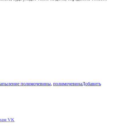
апыление полимочевины
,
полимочевина
Добавить