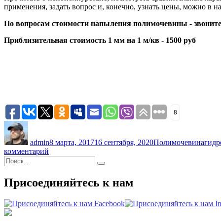
применения, задать вопрос и, конечно, узнать цены, можно в на
По вопросам стоимости напыления полимочевины - звоните
Приблизительная стоимость 1 мм на 1 м/кв - 1500 руб
8
Автор
Опубликовано
Рубрики
Мет
admin
8 марта, 2017
16 сентября, 2020
Полимочевина
гидр
к
комментарий
Искать:
записи
Поиск
Полиуретановое
защитное
Присоединяйтесь к нам
покрытие
—
полимочевина