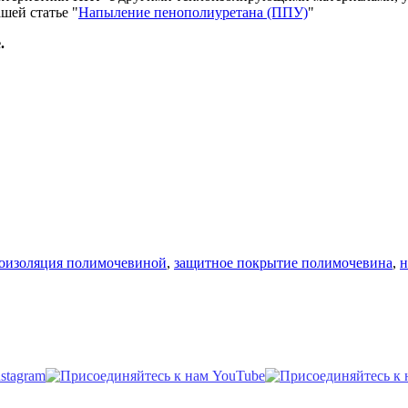
шей статье "
Напыление пенополиуретана (ППУ)
"
.
ки
оизоляция полимочевиной
,
защитное покрытие полимочевина
,
н