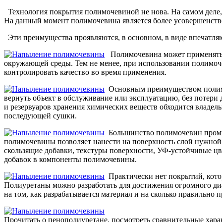
Технология покрытия полимочевиной не нова. На самом деле, о
На данный момент полимочевина является более усовершенств
Эти преимущества проявляются, в основном, в виде впечатля
Полимочевина может применяться 
окружающей среды. Тем не менее, при использовании полимоч
контролировать качество во время применения.
Основным преимуществом полимоч
вернуть объект в обслуживание или эксплуатацию, без потери 
и резервуаров хранения химических веществ обходится владел
последующей сушки.
Большинство полимочевин промыш
полимочевины позволяет нанести на поверхность слой нужной 
скользящие добавки, текстуры поверхности, УФ-устойчивые цв
добавок в компоненты полимочевины.
Практически нет покрытий, котор
Полиуретаны можно разработать для достижения огромного диап
на том, как разрабатывается материал и на сколько правильно 
Прочитать о пенополиуретане, посмотреть сравнительные хара