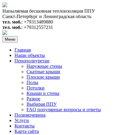
Перейти
к
Напыляемая бесшовная теплоизоляция ППУ
содержимому
Санкт-Петербург и Ленинградская область
тел. моб.
: +79313489880
тел. моб.
: +79312557231
Меню
Главная
Наши объекты
Пенополиуретан
Наружные стены
Скатные крыши
Плоские крыши
Полы
Потолки
Крыши и стены
Разное
Выбирая ППУ
FAQ популярные вопросы и ответы
Полимочевина
Услуги
Контакты
Карта сайта