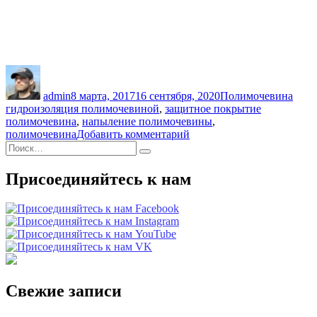
Автор
Опубликовано
Рубрики
Мет
admin
8 марта, 2017
16 сентября, 2020
Полимочевина
гидроизоляция полимочевиной
,
защитное покрытие
полимочевина
,
напыление полимочевины
,
к
полимочевина
Добавить комментарий
Искать:
записи
Поиск
Полиуретановое
защитное
Присоединяйтесь к нам
покрытие
—
полимочевина
Свежие записи