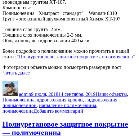
эпоксидным грунтом XT-107.
Компоненты:
Полимочевина - Химтраст "стандарт" + Wannate 8310
Грунт - эпоксидный двухкомпонентный Химэк XT-107
Толщина слоя грунта- 2 мм.
Толщина слоя полимочевины 2-3 мм.
Общая площадь гидроизоляции 400 м.кв
Более подробно о полимочевине можно прочитать в нашей
статье
"Полиуретановое защитное покрытие - полимочевина"
Фотографии объекта можно посмотреть развернув пост
«Гидроизоляция
Читать далее
полимочевиной
Автор
Опубликовано
Рубрики
кровли.
Каменногорск»
admin
9 июля, 2018
14 сентября, 2019
Наши объекты
,
Метки
Полимочевина
гидроизоляция кровли
,
гидроизоляция
полимочевиной
,
напыление полимочевины
,
к
полимочевина
Добавить комментарий
записи
Гидроизоляция
Полиуретановое защитное покрытие
полимочевиной
— полимочевина
кровли.
Каменногорск