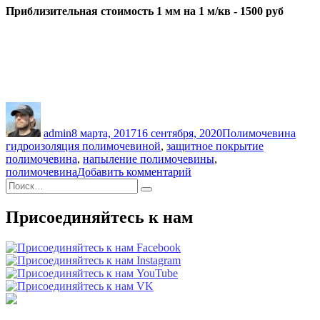
Приблизительная стоимость 1 мм на 1 м/кв - 1500 руб
Автор
Опубликовано
Рубрики
Мет
admin
8 марта, 2017
16 сентября, 2020
Полимочевина
гидроизоляция полимочевиной
,
защитное покрытие
полимочевина
,
напыление полимочевины
,
к
полимочевина
Добавить комментарий
Искать:
записи
Поиск
Полиуретановое
защитное
Присоединяйтесь к нам
покрытие
—
полимочевина