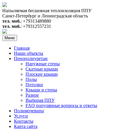
Перейти
к
Напыляемая бесшовная теплоизоляция ППУ
содержимому
Санкт-Петербург и Ленинградская область
тел. моб.
: +79313489880
тел. моб.
: +79312557231
Меню
Главная
Наши объекты
Пенополиуретан
Наружные стены
Скатные крыши
Плоские крыши
Полы
Потолки
Крыши и стены
Разное
Выбирая ППУ
FAQ популярные вопросы и ответы
Полимочевина
Услуги
Контакты
Карта сайта