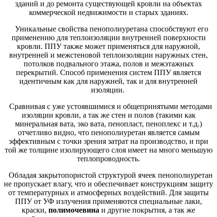
зданий и до ремонта существующей кровли на объектах
коммерческой недвижимости и старых зданиях.
Уникальные свойства пенополиуретана способствуют его
применению для теплоизоляции внутренней поверхности
кровли. ППУ также может применяться для наружной,
внутренней и межстеновой теплоизоляции наружных стен,
потолков подвального этажа, полов и межэтажных
перекрытий. Способ применения систем ППУ является
идентичным как для наружней, так и для внутренней
изоляции.
Сравнивая с уже устоявшимися и общепринятыми методами
изоляции кровли, а так же стен и полов (такими как
минеральная вата, эко вата, пенопласт, пеноплекс и т.д.)
отчетливо видно, что пенополиуретан является самым
эффективным с точки зрения затрат на производство, и при
той же толщине изолирующего слоя имеет на много меньшую
теплопроводность.
Обладая закрытопористой структурой ячеек пенополиуретан
не пропускает влагу, что и обеспечивает конструкциям защиту
от температурных и атмосферных воздействий. Для защиты
ППУ от УФ излучения применяются специальные лаки,
краски,
полимочевина
и другие покрытия, а так же