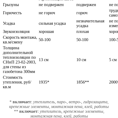
Грызуны
не подвержен
подвержен
не п
труд
Горючесть
не горюч
горюч
само
незначительная
не п
Усадка
сильная усадка
усадка
изм
Звукоизоляция
хорошая
плохая
хоро
Скорость монтажа,
50-100
50-100
100-
кв.м/смену
Толщина
дополнительной
теплоизоляции по
13 см
10 см
5 см
СНиП 23-02-2003,
для стены из
газобетона 300мм
Стоимость
утепления, руб/
1935*
1856**
2000
кв.м
*
включает
:
утеплитель, паро-, ветро-, гидрозащита,
крепежные элементы, монтажная пена, клей, работы
**
включает
:
утеплитель, крепежные элементы,
монтажная пена, клей, работы