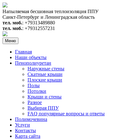
Перейти
к
Напыляемая бесшовная теплоизоляция ППУ
содержимому
Санкт-Петербург и Ленинградская область
тел. моб.
: +79313489880
тел. моб.
: +79312557231
Меню
Главная
Наши объекты
Пенополиуретан
Наружные стены
Скатные крыши
Плоские крыши
Полы
Потолки
Крыши и стены
Разное
Выбирая ППУ
FAQ популярные вопросы и ответы
Полимочевина
Услуги
Контакты
Карта сайта