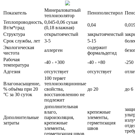
Минераловатный
Показатель
Пенополистирол
Пено
теплоизолятор
Теплопроводность,
0,045-0,06 сухая
0,04
0,01
Вт/м*град
(0,18 влажная)
Структура
открытоячестый
закрытоячеистый
закр
Срок службы, лет
3-5
5-15
боле
Экологическая
содержит
аллерген
безо
чистота
формальдегид
Рабочая
-40 - +300
-40 - +80
-250
температура
Адгезия
отсутствует
отсутствует
отли
100 теряет
Влагонасыщение,
теплоизоляционные
% объёма при 20
свойства,
до 20
до 6
°С за 30 суток
восстановлению не
подлежит
дополнительная
защи
влаго,
крепежные
ульт
Дополнительные
пароизоляция,
элементы,
излу
затраты
крепежные
герметизация
отде
элементы,
швов
треб
герметизация швов