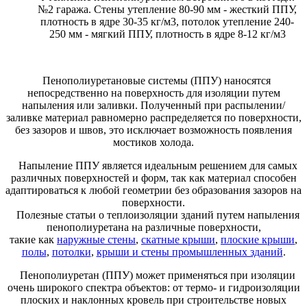
№2 гаража. Стены утепление 80-90 мм - жесткий ППУ,
плотность в ядре 30-35 кг/м3, потолок утепление 240-
250 мм - мягкий ППУ, плотность в ядре 8-12 кг/м3
Пенополиуретановые системы (ППУ) наносятся
непосредственно на поверхность для изоляции путем
напыления или заливки. Полученный при распылении/
заливке материал равномерно распределяется по поверхности,
без зазоров и швов, это исключает возможность появления
мостиков холода.
Напыление ППУ является идеальным решением для самых
различных поверхностей и форм, так как материал способен
адаптироваться к любой геометрии без образования зазоров на
поверхности.
Полезные статьи о теплоизоляции зданий путем напыления
пенополиуретана на различные поверхности,
такие как
наружные стены
,
скатные крыши
,
плоские крыши
,
полы
,
потолки
,
крыши и стены промышленных зданий
.
Пенополиуретан (ППУ) может применяться при изоляции
очень широкого спектра объектов: от термо- и гидроизоляции
плоских и наклонных кровель при строительстве новых