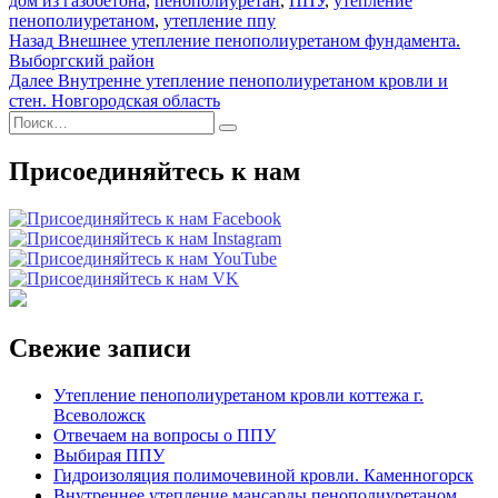
дом из газобетона
,
пенополиуретан
,
ППУ
,
утепление
пенополиуретаном
,
утепление ппу
Навигация
Предыдущая
Назад
Внешнее утепление пенополиуретаном фундамента.
запись:
Выборгский район
по
Следующая
Далее
Внутренне утепление пенополиуретаном кровли и
записям
запись:
стен. Новгородская область
Искать:
Поиск
Присоединяйтесь к нам
Свежие записи
Утепление пенополиуретаном кровли коттежа г.
Всеволожск
Отвечаем на вопросы о ППУ
Выбирая ППУ
Гидроизоляция полимочевиной кровли. Каменногорск
Внутреннее утепление мансарды пенополиуретаном