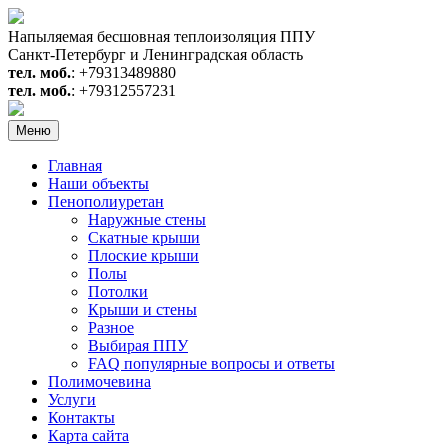
Перейти
к
Напыляемая бесшовная теплоизоляция ППУ
содержимому
Санкт-Петербург и Ленинградская область
тел. моб.
: +79313489880
тел. моб.
: +79312557231
Меню
Главная
Наши объекты
Пенополиуретан
Наружные стены
Скатные крыши
Плоские крыши
Полы
Потолки
Крыши и стены
Разное
Выбирая ППУ
FAQ популярные вопросы и ответы
Полимочевина
Услуги
Контакты
Карта сайта