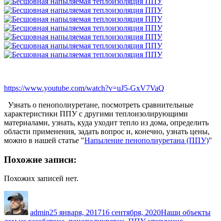
https://www.youtube.com/watch?v=uJ5-GxV7VaQ
Узнать о пенополиуретане, посмотреть сравнительные
характеристики ППУ с другими теплоизолирующими
материалами, узнать, куда уходит тепло из дома, определить
области применения, задать вопрос и, конечно, узнать цены,
можно в нашей статье "
Напыление пенополиуретана (ППУ)
"
Похожие записи:
Похожих записей нет.
Автор
Опубликовано
Рубрики
Ме
admin
25 января, 2017
16 сентября, 2020
Наши объекты