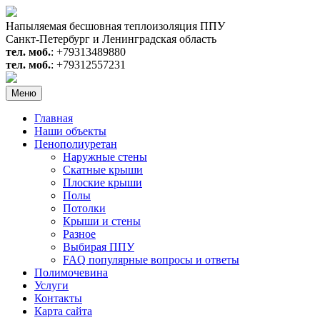
Перейти
к
Напыляемая бесшовная теплоизоляция ППУ
содержимому
Санкт-Петербург и Ленинградская область
тел. моб.
: +79313489880
тел. моб.
: +79312557231
Меню
Главная
Наши объекты
Пенополиуретан
Наружные стены
Скатные крыши
Плоские крыши
Полы
Потолки
Крыши и стены
Разное
Выбирая ППУ
FAQ популярные вопросы и ответы
Полимочевина
Услуги
Контакты
Карта сайта