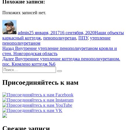
Похожие записи:
Похожих записей нет.
Автор
Опубликовано
Рубрики
Ме
admin
25 января, 2017
16 сентября, 2020
Наши объекты
каркасный коттедж
,
пенополиуретан
,
ППУ
,
утепление
пенополиуретаном
Навигация
Предыдущая
Назад
Внутренне утепление пенополиуретаном кровли и
запись:
стен. Новгородская область
по
Следующая
Далее
Внутреннее утепление коттеджа пенополиуретаном.
записям
запись:
пос. Кюмлено коттедж №6
Искать:
Поиск
Присоединяйтесь к нам
Свежие записи