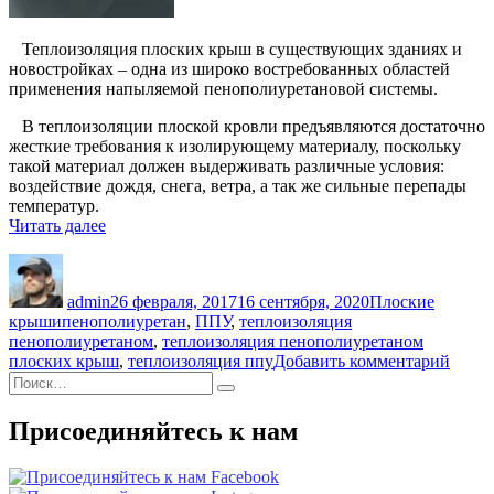
Теплоизоляция плоских крыш в существующих зданиях и
новостройках – одна из широко востребованных областей
применения напыляемой пенополиуретановой системы.
В теплоизоляции плоской кровли предъявляются достаточно
жесткие требования к изолирующему материалу, поскольку
такой материал должен выдерживать различные условия:
воздействие дождя, снега, ветра, а так же сильные перепады
температур.
«Теплоизоляция
Читать далее
пенополиуретаном
Автор
Опубликовано
Рубрики
плоских
крыш
admin
26 февраля, 2017
16 сентября, 2020
Плоские
с
Метки
крыши
пенополиуретан
,
ППУ
,
теплоизоляция
монолитным
пенополиуретаном
,
теплоизоляция пенополиуретаном
основанием»
к
плоских крыш
,
теплоизоляция ппу
Добавить комментарий
Искать:
запис
Поиск
Тепло
пеноп
Присоединяйтесь к нам
плоск
крыш
с