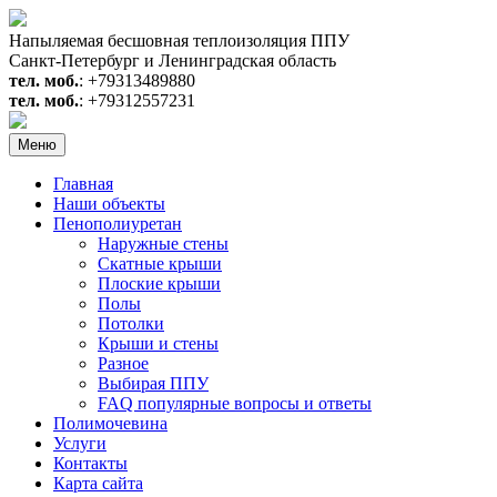
Перейти
к
Напыляемая бесшовная теплоизоляция ППУ
содержимому
Санкт-Петербург и Ленинградская область
тел. моб.
: +79313489880
тел. моб.
: +79312557231
Меню
Главная
Наши объекты
Пенополиуретан
Наружные стены
Скатные крыши
Плоские крыши
Полы
Потолки
Крыши и стены
Разное
Выбирая ППУ
FAQ популярные вопросы и ответы
Полимочевина
Услуги
Контакты
Карта сайта