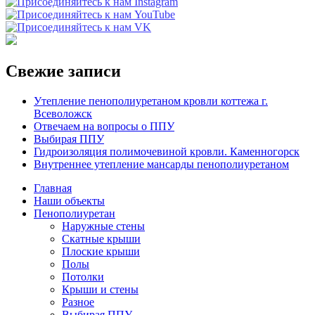
моно
основ
Свежие записи
Утепление пенополиуретаном кровли коттежа г.
Всеволожск
Отвечаем на вопросы о ППУ
Выбирая ППУ
Гидроизоляция полимочевиной кровли. Каменногорск
Внутреннее утепление мансарды пенополиуретаном
Главная
Наши объекты
Пенополиуретан
Наружные стены
Скатные крыши
Плоские крыши
Полы
Потолки
Крыши и стены
Разное
Выбирая ППУ