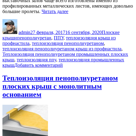
выставочных залов чаще всего изготовлены именно из
профилированных металлических листов, имеющих довольно
«Теплоизоляция
большие пролеты.
Читать далее
пенополиуретаном
Автор
Опубликовано
Рубрики
(ППУ)
промышленных
admin
27 февраля, 2017
16 сентября, 2020
Плоские
плоских
Метки
крыши
пенополиуретан
,
ППУ
,
теплоизоляция крыш из
крыш
профнастила
,
теплоизоляция пенополиуретаном
,
из
теплоизоляция пенополиуретаном крыш из профнастила
,
профнастила»
Теплоизоляция пенополиуретаном промышленных плоских
крыш
,
теплоизоляция ппу
,
теплоизоляция промышленных
к
крыш
Добавить комментарий
записи
Теплоизоляция
Теплоизоляция пенополиуретаном
пенополиуретаном
плоских крыш с монолитным
(ППУ)
промышленных
основанием
плоских
крыш
из
профнастила