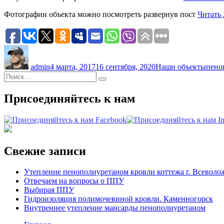
Фотографии объекта можно посмотреть развернув пост
Читать 
Автор
Опубликовано
Рубрики
Метк
admin
4 марта, 2017
16 сентября, 2020
Наши объекты
пено
Искать:
Поиск
Присоединяйтесь к нам
Свежие записи
Утепление пенополиуретаном кровли коттежа г. Всеволо
Отвечаем на вопросы о ППУ
Выбирая ППУ
Гидроизоляция полимочевиной кровли. Каменногорск
Внутреннее утепление мансарды пенополиуретаном