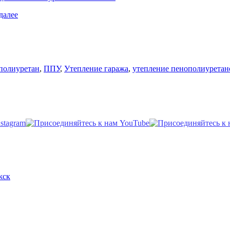
«Внутреннее
далее
утепление
пенополиуретаном
кровли
и
бетонного
гаража,
полиуретан
,
ППУ
,
Утепление гаража
,
утепление пенополиуретан
переоборудованного
под
морозильную
камеру»
жск