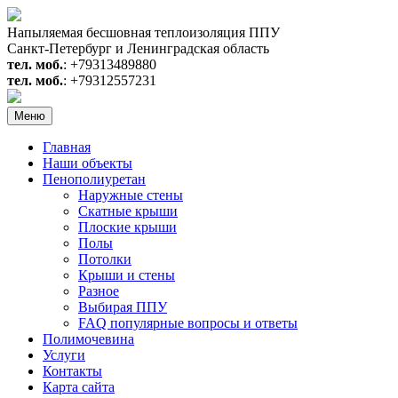
Перейти
к
Напыляемая бесшовная теплоизоляция ППУ
содержимому
Санкт-Петербург и Ленинградская область
тел. моб.
: +79313489880
тел. моб.
: +79312557231
Меню
Главная
Наши объекты
Пенополиуретан
Наружные стены
Скатные крыши
Плоские крыши
Полы
Потолки
Крыши и стены
Разное
Выбирая ППУ
FAQ популярные вопросы и ответы
Полимочевина
Услуги
Контакты
Карта сайта