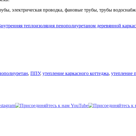
бы, электрическая проводка, фановые трубы, трубы водоснабж
нутренняя теплоизоляция пенополиуретаном деревянной карка
тки
нополиуретан
,
ППУ
,
утепление каркасного коттеджа
,
утепление 