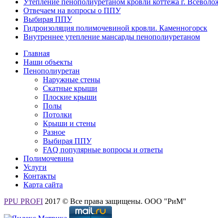
Утепление пенополиуретаном кровли коттежа г. Всеволо
Отвечаем на вопросы о ППУ
Выбирая ППУ
Гидроизоляция полимочевиной кровли. Каменногорск
Внутреннее утепление мансарды пенополиуретаном
Главная
Наши объекты
Пенополиуретан
Наружные стены
Скатные крыши
Плоские крыши
Полы
Потолки
Крыши и стены
Разное
Выбирая ППУ
FAQ популярные вопросы и ответы
Полимочевина
Услуги
Контакты
Карта сайта
PPU PROFI
2017 © Все права защищены. ООО "РиМ"