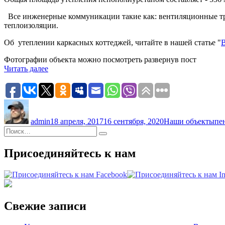
Все инженерные коммуникации такие как: вентиляционные тру
теплоизоляции.
Об утеплении каркасных коттеджей, читайте в нашей статье "
В
Фотографии объекта можно посмотреть развернув пост
«Внутреннее
Читать далее
утепление
пенополиуретаном
каркасного
Автор
Опубликовано
Рубрики
Ме
коттеджа
№
admin
18 апреля, 2017
16 сентября, 2020
Наши объекты
пе
5
Искать:
п.
Поиск
Кирполье»
Присоединяйтесь к нам
Свежие записи