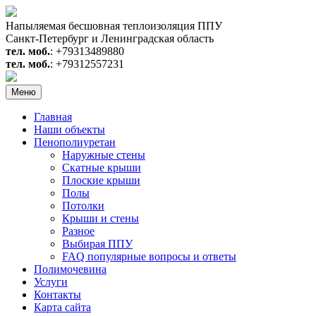
Перейти
к
Напыляемая бесшовная теплоизоляция ППУ
содержимому
Санкт-Петербург и Ленинградская область
тел. моб.
: +79313489880
тел. моб.
: +79312557231
Меню
Главная
Наши объекты
Пенополиуретан
Наружные стены
Скатные крыши
Плоские крыши
Полы
Потолки
Крыши и стены
Разное
Выбирая ППУ
FAQ популярные вопросы и ответы
Полимочевина
Услуги
Контакты
Карта сайта