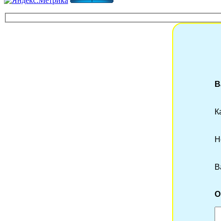
В
К
Н
В
О