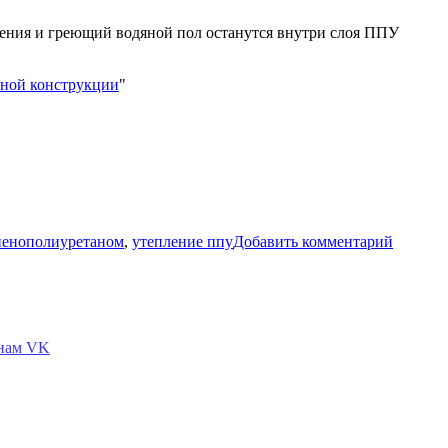
ения и греющий водяной пол останутся внутри слоя ППУ
сной конструкции
"
к
записи
пенополиуретаном
,
утепление ппу
Добавить комментарий
Внутре
утеплен
пенопо
каркасн
коттедж
№
5
п.
Кирпол