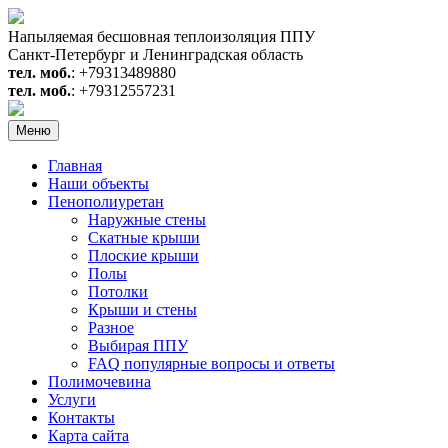
Перейти
к
Напыляемая бесшовная теплоизоляция ППУ
содержимому
Санкт-Петербург и Ленинградская область
тел. моб.
: +79313489880
тел. моб.
: +79312557231
Меню
Главная
Наши объекты
Пенополиуретан
Наружные стены
Скатные крыши
Плоские крыши
Полы
Потолки
Крыши и стены
Разное
Выбирая ППУ
FAQ популярные вопросы и ответы
Полимочевина
Услуги
Контакты
Карта сайта