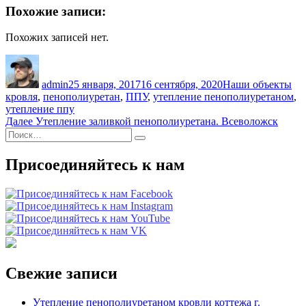
Похожие записи:
Похожих записей нет.
Автор
Опубликовано
Рубрики
Ме
admin
25 января, 2017
16 сентября, 2020
Наши объекты
кровля
,
пенополиуретан
,
ППУ
,
утепление пенополиуретаном
,
утепление ппу
Навигация
Следующая
Далее
Утепление заливкой пенополиуретана. Всеволожск
Искать:
запись:
по
Поиск
записям
Присоединяйтесь к нам
Свежие записи
Утепление пенополиуретаном кровли коттежа г.