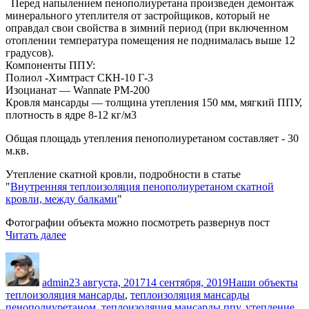
Перед напылением пенополиуретана произведен демонтаж
минерального утеплителя от застройщиков, который не
оправдал свои свойства в зимний период (при включенном
отоплении температура помещения не поднималась выше 12
градусов).
Компоненты ППУ:
Полиол -Химтраст СКН-10 Г-3
Изоцианат — Wannate PM-200
Кровля мансарды — толщина утепления 150 мм, мягкий ППУ,
плотность в ядре 8-12 кг/м3
Общая площадь утепления пенополиуретаном составляет - 30
м.кв.
Утепление скатной кровли, подробности в статье
"
Внутренняя теплоизоляция пенополиуретаном скатной
кровли, между балками
"
Фотографии объекта можно посмотреть развернув пост
«Внутреннее
Читать далее
утепление
Автор
Опубликовано
Рубрики
М
мансарды
пенополиуретаном»
admin
23 августа, 2017
14 сентября, 2019
Наши объекты
теплоизоляция мансарды
,
теплоизоляция мансарды
пенополиуретаном
,
теплоизоляция мансарды ппу
,
утепление