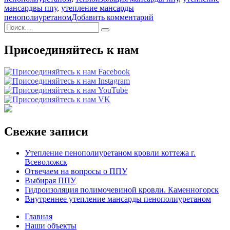
мансардвы ппу
,
утепление мансарды
к
пенополиуретаном
Добавить комментарий
Искать:
записи
Поиск
Внутреннее
утепление
Присоединяйтесь к нам
мансарды
пенополиуретаном
Свежие записи
Утепление пенополиуретаном кровли коттежа г.
Всеволожск
Отвечаем на вопросы о ППУ
Выбирая ППУ
Гидроизоляция полимочевиной кровли. Каменногорск
Внутреннее утепление мансарды пенополиуретаном
Главная
Наши объекты