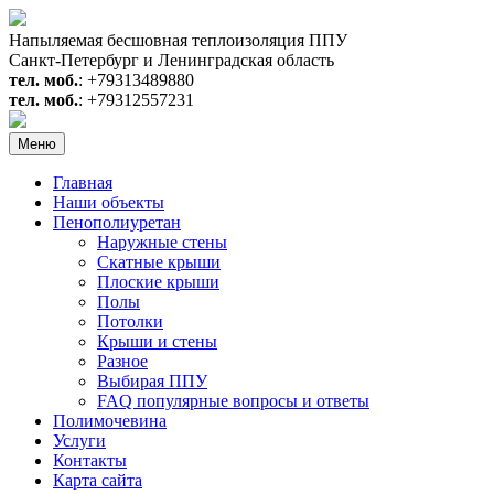
Перейти
к
Напыляемая бесшовная теплоизоляция ППУ
содержимому
Санкт-Петербург и Ленинградская область
тел. моб.
: +79313489880
тел. моб.
: +79312557231
Меню
Главная
Наши объекты
Пенополиуретан
Наружные стены
Скатные крыши
Плоские крыши
Полы
Потолки
Крыши и стены
Разное
Выбирая ППУ
FAQ популярные вопросы и ответы
Полимочевина
Услуги
Контакты
Карта сайта