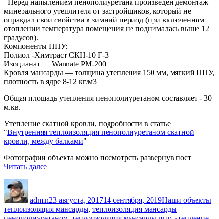
Перед напылением пенополиуретана произведен демонтаж
минерального утеплителя от застройщиков, который не
оправдал свои свойства в зимний период (при включенном
отоплении температура помещения не поднималась выше 12
градусов).
Компоненты ППУ:
Полиол -Химтраст СКН-10 Г-3
Изоцианат — Wannate PM-200
Кровля мансарды — толщина утепления 150 мм, мягкий ППУ,
плотность в ядре 8-12 кг/м3
Общая площадь утепления пенополиуретаном составляет - 30
м.кв.
Утепление скатной кровли, подробности в статье
"
Внутренняя теплоизоляция пенополиуретаном скатной
кровли, между балками
"
Фотографии объекта можно посмотреть развернув пост
«Внутреннее
Читать далее
утепление
Автор
Опубликовано
Рубрики
М
мансарды
пенополиуретаном»
admin
23 августа, 2017
14 сентября, 2019
Наши объекты
теплоизоляция мансарды
,
теплоизоляция мансарды
пенополиуретаном
,
теплоизоляция мансарды ппу
,
утепление