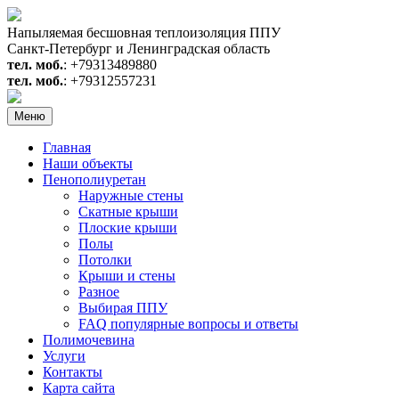
Перейти
к
Напыляемая бесшовная теплоизоляция ППУ
содержимому
Санкт-Петербург и Ленинградская область
тел. моб.
: +79313489880
тел. моб.
: +79312557231
Меню
Главная
Наши объекты
Пенополиуретан
Наружные стены
Скатные крыши
Плоские крыши
Полы
Потолки
Крыши и стены
Разное
Выбирая ППУ
FAQ популярные вопросы и ответы
Полимочевина
Услуги
Контакты
Карта сайта