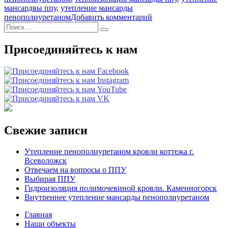
мансардвы ппу
,
утепление мансарды
к
пенополиуретаном
Добавить комментарий
Искать:
записи
Поиск
Внутреннее
утепление
Присоединяйтесь к нам
мансарды
пенополиуретаном
Свежие записи
Утепление пенополиуретаном кровли коттежа г.
Всеволожск
Отвечаем на вопросы о ППУ
Выбирая ППУ
Гидроизоляция полимочевиной кровли. Каменногорск
Внутреннее утепление мансарды пенополиуретаном
Главная
Наши объекты