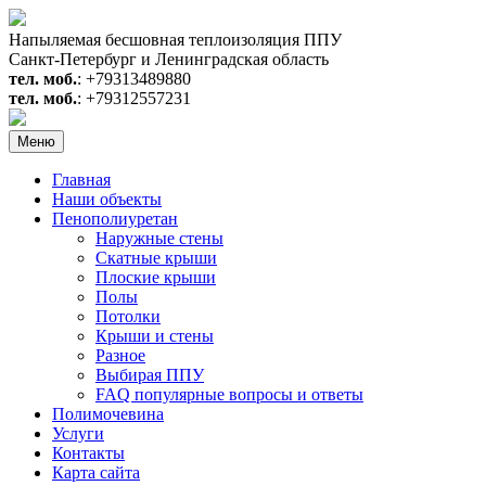
Перейти
к
Напыляемая бесшовная теплоизоляция ППУ
содержимому
Санкт-Петербург и Ленинградская область
тел. моб.
: +79313489880
тел. моб.
: +79312557231
Меню
Главная
Наши объекты
Пенополиуретан
Наружные стены
Скатные крыши
Плоские крыши
Полы
Потолки
Крыши и стены
Разное
Выбирая ППУ
FAQ популярные вопросы и ответы
Полимочевина
Услуги
Контакты
Карта сайта