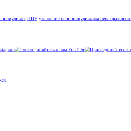
перекрытия
ки
пола
веранды
ополиуретан
,
ППУ
,
утепление пенополиуретаном перекрытия по
дер.
Кобона»
жск