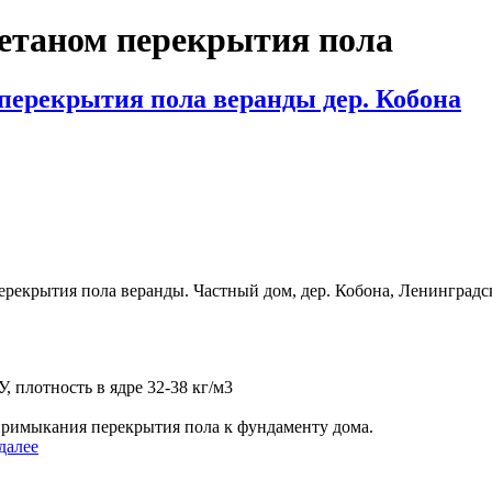
етаном перекрытия пола
перекрытия пола веранды дер. Кобона
екрытия пола веранды. Частный дом, дер. Кобона, Ленинградска
 плотность в ядре 32-38 кг/м3
имыкания перекрытия пола к фундаменту дома.
«Утепление
далее
жестким
пенополиуретаном