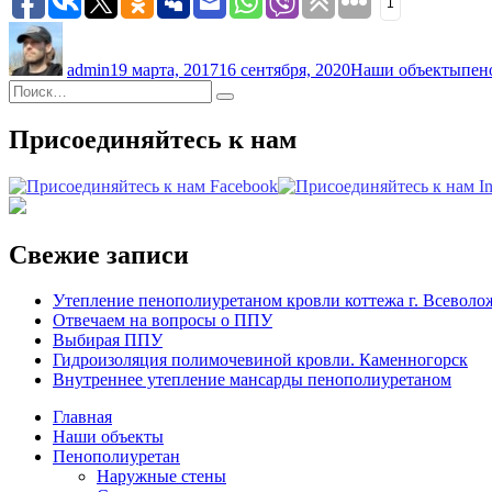
1
Автор
Опубликовано
Рубрики
Мет
admin
19 марта, 2017
16 сентября, 2020
Наши объекты
пен
Искать:
Поиск
Присоединяйтесь к нам
Свежие записи
Утепление пенополиуретаном кровли коттежа г. Всеволо
Отвечаем на вопросы о ППУ
Выбирая ППУ
Гидроизоляция полимочевиной кровли. Каменногорск
Внутреннее утепление мансарды пенополиуретаном
Главная
Наши объекты
Пенополиуретан
Наружные стены