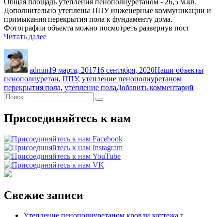
Общая площадь утепления пенополиуретаном - 26,5 м.кв.
Дополнительно утеплены ППУ инженерные коммуникации и
примыкания перекрытия пола к фундаменту дома.
Фотографии объекта можно посмотреть развернув пост
«Утепление
Читать далее
жестким
Автор
Опубликовано
Рубрики
Мет
пенополиуретаном
перекрытия
admin
19 марта, 2017
16 сентября, 2020
Наши объекты
пола
пенополиуретан
,
ППУ
,
утепление пенополиуретаном
веранды
к
перекрытия пола
,
утепление пола
Добавить комментарий
дер.
Искать:
записи
Кобона»
Поиск
Утепл
жестк
Присоединяйтесь к нам
пеноп
перекр
пола
веран
дер.
Кобон
Свежие записи
Утепление пенополиуретаном кровли коттежа г.