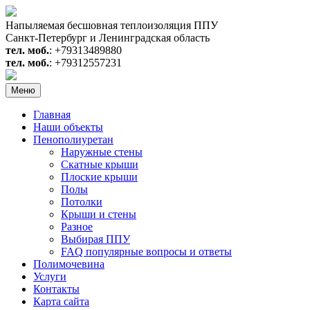
Перейти
к
Напыляемая бесшовная теплоизоляция ППУ
содержимому
Санкт-Петербург и Ленинградская область
тел. моб.
: +79313489880
тел. моб.
: +79312557231
Меню
Главная
Наши объекты
Пенополиуретан
Наружные стены
Скатные крыши
Плоские крыши
Полы
Потолки
Крыши и стены
Разное
Выбирая ППУ
FAQ популярные вопросы и ответы
Полимочевина
Услуги
Контакты
Карта сайта